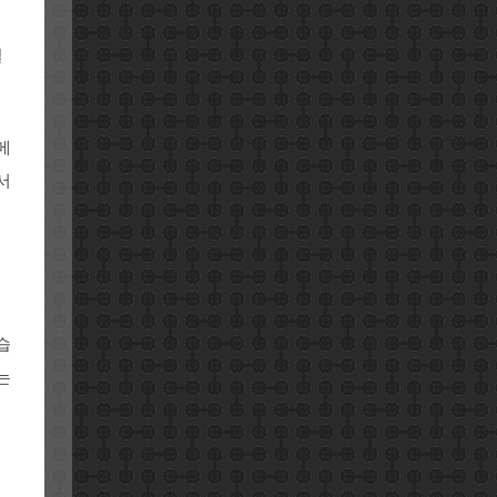
델
메
서
.
습
는