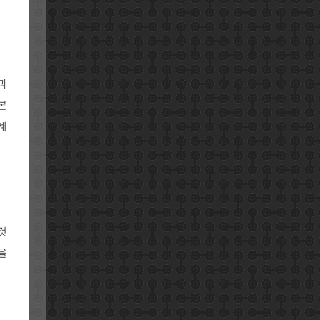
과
본
계
것
을