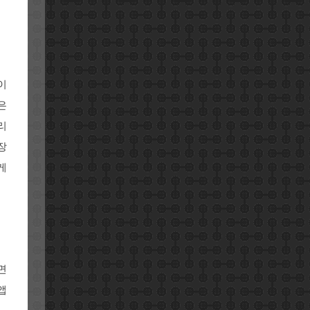
이
은
리
장
게
면
앱