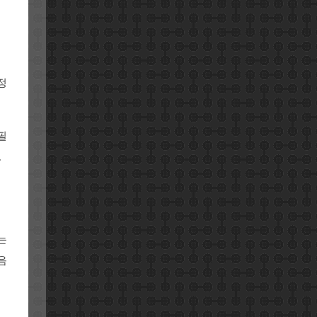
정
필
.
는
음