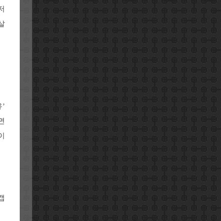
저
살
’
면
이
캡