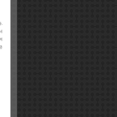
.
서
어
은