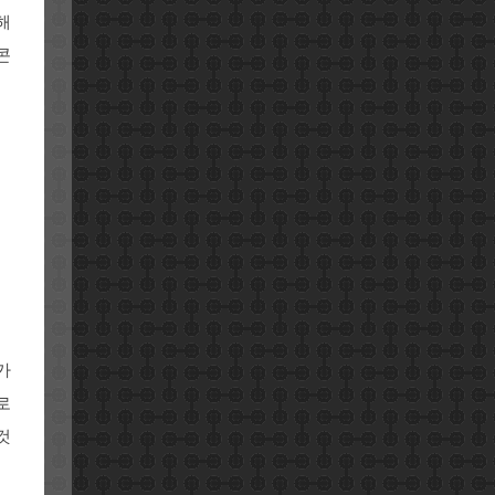
해
콘
가
로
것