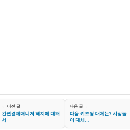
← 이전 글
다음 글 →
간편결제매니저 해지에 대해
다음 키즈짱 대체는? 시장놀
서
이 대체…