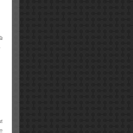
습
.
보
는