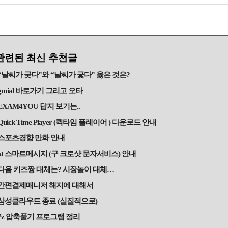
관련된 최신 추천글
“날씨가 궂다”와 “날씨가 궃다” 옳은 것은?
gmial 바로가기 그리고 오타
EXAM4YOU 답지 보기는..
Quick Time Player (퀵타임 플레이어 ) 다운로드 안내
스포츠경향 만화 안내
kt 스마트메시지 (구 크로샷 문자서비스) 안내
다음 키즈짱 대체는? 시장놀이 대체…
간편결제매니저 해지에 대해서
삼성클라우드 종료 (실질적으로)
7z 압축풀기 프로그램 정리